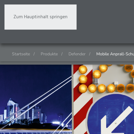
Zum Hauptinhalt springen
Startseite
Produkte
Defender
Mobile Anprall-Sc
Start
Produkte
Anhänger PÜS
Produktdetailseite 