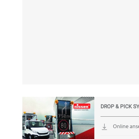
DROP & PICK S
Online an