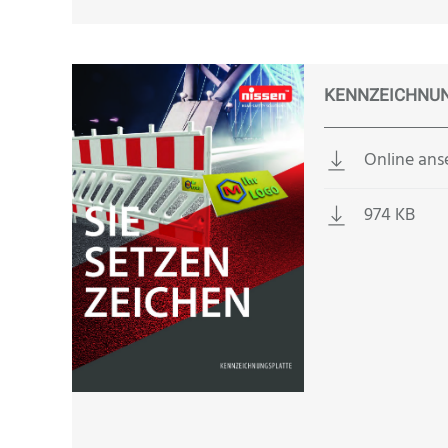
KENNZEICHNU
Online an
974 KB