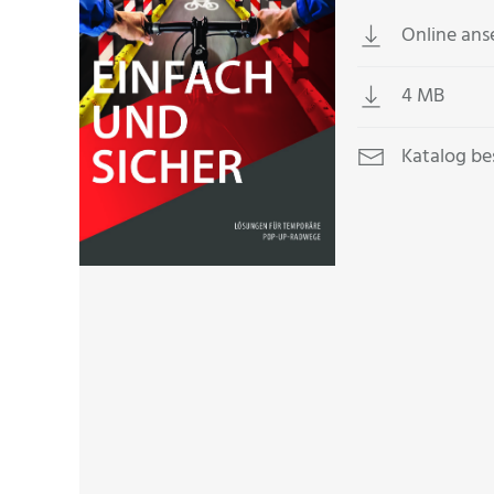
Online an
4 MB
Katalog be