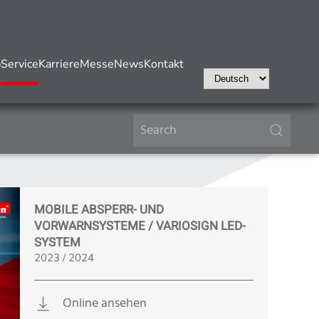
b
Service
Karriere
Messe
News
Kontakt
Wählen
Sie
eine
Sprache
Kataloge
MOBILE ABSPERR- UND
VORWARNSYSTEME / VARIOSIGN LED-
SYSTEM
2023 / 2024
Online ansehen